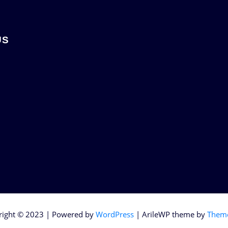
US
right © 2023 | Powered by
WordPress
|
ArileWP theme by
Theme