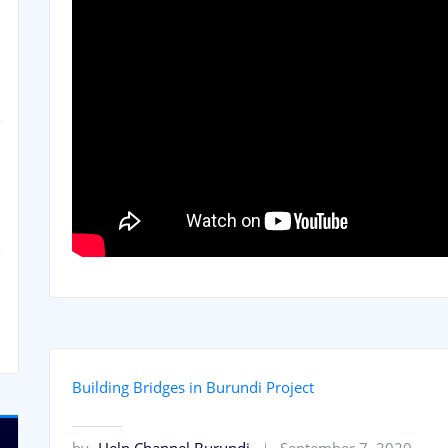
Building Bridges in Burundi Project
by
Help Channel Burundi
September 7, 2020