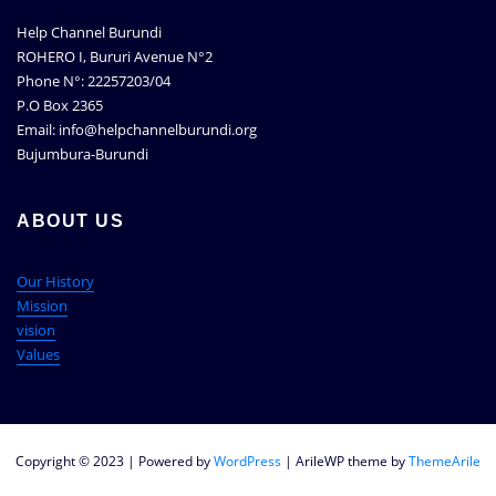
Help Channel Burundi
ROHERO I, Bururi Avenue N°2
Phone N°: 22257203/04
P.O Box 2365
Email: info@helpchannelburundi.org
Bujumbura-Burundi
ABOUT US
Our History
Mission
vision
Values
Copyright © 2023 | Powered by
WordPress
|
ArileWP theme by
ThemeArile